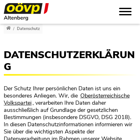
Direkt zur Hauptnavigation springen
Direkt zum Inhalt springen
Team
GEMEINDEPARTEIVORSTAND
altenberg.ooevp.at
Datenschutz
GEMEINDERAT
DATENSCHUTZERKLÄRUN
G
Der Schutz Ihrer persönlichen Daten ist uns ein
besonderes Anliegen. Wir, die
Oberösterreichische
Volkspartei
, verarbeiten Ihre Daten daher
ausschließlich auf Grundlage der gesetzlichen
Bestimmungen (insbesondere DSGVO, DSG 2018).
In diesen Datenschutzinformationen informieren wir
Sie über die wichtigsten Aspekte der
Datenverarbeitung im Rahmen unserer Website,